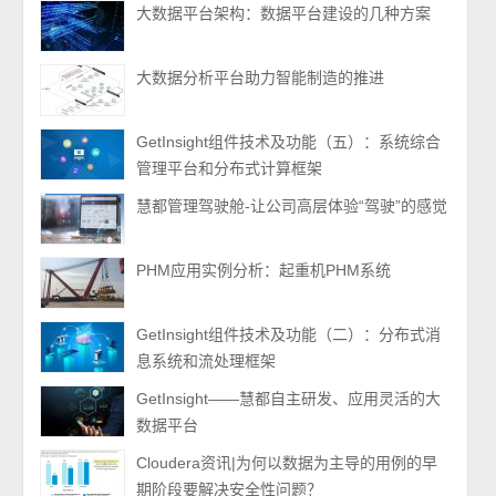
大数据平台架构：数据平台建设的几种方案
大数据分析平台助力智能制造的推进
GetInsight组件技术及功能（五）：系统综合
管理平台和分布式计算框架
慧都管理驾驶舱-让公司高层体验“驾驶”的感觉
PHM应用实例分析：起重机PHM系统
GetInsight组件技术及功能（二）：分布式消
息系统和流处理框架
GetInsight——慧都自主研发、应用灵活的大
数据平台
Cloudera资讯|为何以数据为主导的用例的早
期阶段要解决安全性问题？