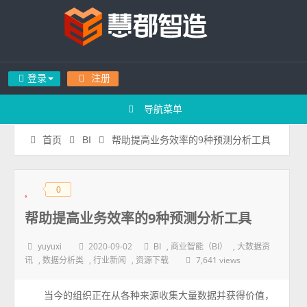
登录
注册
导航菜单
帮助提高业务效率的9种预测分析工具
首页
BI
0
◆
◆
帮助提高业务效率的9种预测分析工具
2020-09-02
,
,
yuyuxi
BI
商业智能（BI）
大数据资
,
,
,
7,641 views
讯
数据分析类
行业新闻
资源下载
当今的组织正在从各种来源收集大量数据并获得价值，