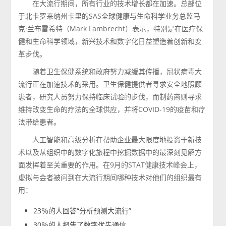
在大流行期间，所有行业的技术增长都在加速。总部位
于北卡罗来纳州卡里的SAS全球健康与生命科学业务总监马
克·兰布雷希特（Mark Lambrecht）表示，特别是在医疗保
健和生命科学领域，新兴技术和数字化日益塑造着创新和变
革步伐。
随着卫生保健系统和政府努力减缓其传播，冠状病毒大
流行正在加速技术的采用。卫生保健提供者寻求安全地照顾
患者，研究人员努力保持临床试验的步伐，而制药商则寻求
维持改变生命的疗法的全球供应，并将COVID-19的疫苗和疗
法带给患者。
人工智能和高级分析在帮助企业最大限度地投资于新技
术以及从组织中的数字化旅程中挖掘数据中的最深刻见解方
面发挥着至关重要的作用。在9月的STAT健康技术峰会上，
虚拟与会者被问到在大流行期间哪种技术对他们的组织最有
用：
23％的人回答“分析预测大流行”
30％的人报告了数字优先通信