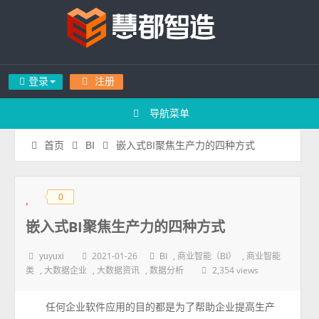
登录
注册
导航菜单
嵌入式BI聚焦生产力的四种方式
首页
BI
0
◆
◆
嵌入式BI聚焦生产力的四种方式
2021-01-26
,
,
yuyuxi
BI
商业智能（BI）
商业智能
,
,
,
2,354 views
类
大数据企业
大数据资讯
数据分析
任何企业软件应用的目的都是为了帮助企业提高生产