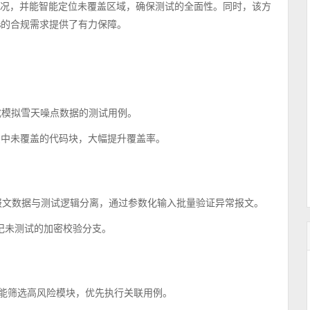
覆盖情况，并能智能定位未覆盖区域，确保测试的全面性。同时，该方
ntis的合规需求提供了有力保障。
动生成模拟雪天噪点数据的测试用例。
法中未覆盖的代码块，大幅提升覆盖率。
构，将报文数据与测试逻辑分离，通过参数化输入批量验证异常报文。
，标记未测试的加密校验分支。
行数据智能筛选高风险模块，优先执行关联用例。