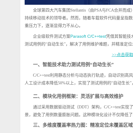
全球第四大汽车集团Stellantis（由PSA与
FCA
合并而成）
持续移动技术的领导者。然而，随着车载软件代码量呈指数
重压力下，逐渐显得力不从心。
Parasoft C/C++test
企业级软件测试方案
凭借其智能技
测试用例的“自动生长”，解决了用例维护难题，并精准定位未覆
>>点击获取Pa
一、智能技术助力测试用例“自动生长”
C/C++test利用静态分析与动态执行轨迹，自动识
人工设计成本降低
50%
以上，实现了测试用例的
“
自动生长
”
二、模块化用例框架：灵活扩展与高效维护
通过采用数据驱动测试（
DDT
）架构，
C/C++test
实现
景，避免了用例数量膨胀问题。这种模块化设计不仅降低了
三、多维度覆盖率热力图：精准定位未覆盖区域