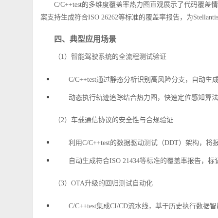
C/C++test的多维度覆盖率热力图直观展示了代码
案支持生成符合ISO 26262等标准的覆盖率报告，为Stella
四、典型应用场景
（1）智能驾驶系统的全流程测试验证
C/C++test通过静态分析识别高风险分支，自
动态执行轨迹追踪结合热力图，快速定位感知算
（2）车载通信协议的安全性与合规验证
利用C/C++test的数据驱动测试（DDT）架
自动生成符合ISO 21434等标准的覆盖率报告
（3）OTA升级的回归测试自动化
C/C++test集成CI/CD流水线，基于历史执