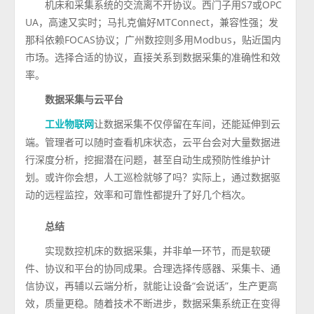
机床和采集系统的交流离不开协议。西门子用S7或OPC
UA，高速又实时；马扎克偏好MTConnect，兼容性强；发
那科依赖FOCAS协议；广州数控则多用Modbus，贴近国内
市场。选择合适的协议，直接关系到数据采集的准确性和效
率。
数据采集与云平台
让数据采集不仅停留在车间，还能延伸到云
工业物联网
端。管理者可以随时查看机床状态，云平台会对大量数据进
行深度分析，挖掘潜在问题，甚至自动生成预防性维护计
划。或许你会想，人工巡检就够了吗？实际上，通过数据驱
动的远程监控，效率和可靠性都提升了好几个档次。
总结
实现数控机床的数据采集，并非单一环节，而是软硬
件、协议和平台的协同成果。合理选择传感器、采集卡、通
信协议，再辅以云端分析，就能让设备“会说话”，生产更高
效，质量更稳。随着技术不断进步，数据采集系统正在变得