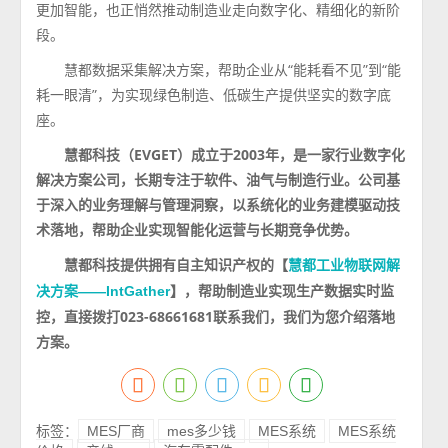
更加智能，也正悄然推动制造业走向数字化、精细化的新阶
段。
慧都数据采集解决方案，帮助企业从“能耗看不见”到“能
耗一眼清”，为实现绿色制造、低碳生产提供坚实的数字底
座。
慧都科技（EVGET）成⽴于2003年，是⼀家⾏业数字化
解决⽅案公司，⻓期专注于软件、油⽓与制造⾏业。公司基
于深⼊的业务理解与管理洞察，以系统化的业务建模驱动技
术落地，帮助企业实现智能化运营与⻓期竞争优势。
慧都科技提供拥有自主知识产权的【
慧都工业物联网解
】，帮助制造业实现生产数据实时监
决方案——IntGather
控，直接拨打023-68661681联系我们，我们为您介绍落地
方案。
标签：
MES厂商
mes多少钱
MES系统
MES系统