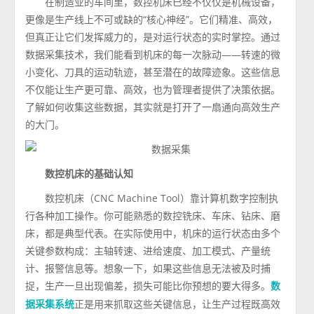
在制造业的车间里，数控机床已经不仅仅是机械设备，
更像是生产线上不可或缺的“核心神经”。它们精准、高效，
但真正让它们发挥威力的，是对运行状态的实时掌控。通过
数据采集技术，我们能看到机床的每一次脉动——转速的微
小变化、刀具的运动轨迹，甚至潜在的故障迹象。这些信息
不仅能让生产更可靠、高效，也为管理者提供了决策依据。
了解如何收集这些数据，其实就是打开了一扇通向高效生产
的大门。
数控机床的基础认知
数控机床（CNC Machine Tool）靠计算机数字控制执
行各种加工操作。你可能熟悉的数控铣床、车床、钻床、磨
床，都是典型代表。在实际使用中，机床的运行状态由多个
关键参数构成：主轴转速、进给速度、加工模式、产量统
计、报警信息等。想象一下，如果这些信息无法被及时捕
捉，生产一旦出现偏差，损失可能比你预想的要大得多。
数
正是用来抓取这些关键信息，让生产过程既高效
据采集系统