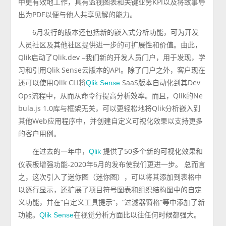
中更有效地工作，具有监视图表和关键业务KPI以及将故事导
出为PDF以便与他人共享见解的能力。
6月发行的版本还包括新的嵌入式分析功能，可为开发
人员社区及其他社区提供进一步的可扩展性和价值。由此，
Qlik启动了Qlik.dev –我们新的开发人员门户，用于发现，学
习和引用Qlik Sense云版本的API。除了门户之外，客户现在
还可以使用Qlik CLI将
SaaS版本自动化到其Dev
Qlik Sense
Ops流程中，从而从命令行提高分析效率。而且，Qlik的Ne
bula.js 1.0库与框架无关，可以更轻松地将Qlik分析嵌入到
其他Web应用程序中，并创建自定义可视化效果以支持更多
的客户用例。
在过去的一年中，
提供了50多个新的可视化效果和
Qlik
仪表板增强功能-2020年6月的发布使我们更进一步。 总而言
之，这次引入了迷你图（迷你图），可以将其添加到表格中
以逐行显示，还扩展了项目符号图表和组织结构图中的自定
义功能，并在“自定义工具提示”，“过滤器窗格”等中添加了新
功能。
在视觉分析方面比以往任何时候都强大。
Qlik Sense