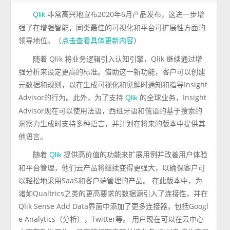
非常高兴地宣布2020年6月产品发布，这进一步增
Qlik
强了在增强智能，同类最佳的可视化和平台可扩展性方面的
领导地位。（
）
点击查看具体更新内容
随着 Qlik 将业务逻辑引入认知引擎，Qlik 继续通过增
强分析来设定更高的标准。借助这一新功能，客户可以创建
元数据和规则，以在生成可视化和见解时通知和指导Insight
Advisor的行为。此外，为了支持
的全球业务，Insight
Qlik
Advisor现在可以使用法语，西班牙语和俄语的基于搜索的
洞察力生成时支持多种语言，并计划在将来的版本中提供其
他语言。
随着
提供高价值的功能来扩展用例并改善用户体验
Qlik
和平台管理，他们云产品将继续变得更强大，以确保客户可
以轻松地采用SaaS和客户端管理的产品。 在此版本中，为
诸如Qualtrics之类的更高要求的数据源引入了连接性，并在
Qlik Sense Add Data界面中添加了更多连接器，包括Googl
e Analytics（分析），Twitter等。 用户现在可以在云中心