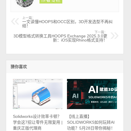
上一篇：
一文读懂HOOPS和OCC区别，3D开发选型不再纠
结！
下一篇：
3D模型格式转换工具HOOPS Exchange 2025.3.0更
新：iOS实现Rhino格式支持！
猜你喜欢
Solidworks设计效率卡顿？
【线上直播】
学会这7招让零件无限复用 |
SOLIDWORKS如何玩转AI
重庆正版代理商
功能？5月28日带你揭秘！