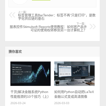
上一篇：
标签管理工具BarTender：标签不再“只是打印”，是数
字化供应链的基石
下一篇：
报表控件Stimulsoft Reports使用教程：如何将产品许
可证的使用权转移到另一台计算机上？
猜你喜欢
干货|解决金融系统Python
如何用Python自动把LaTeX
性能瓶颈的10个技巧（上）
金融公式变成高清图像
2026-03-24
2026-03-03