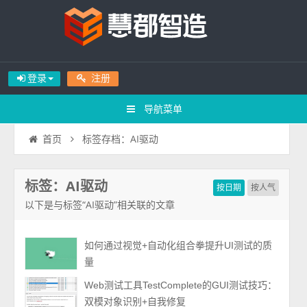
登录
注册
导航菜单
标签存档：AI驱动
首页
标签：AI驱动
按日期
按人气
以下是与标签“AI驱动”相关联的文章
如何通过视觉+自动化组合拳提升UI测试的质
量
Web测试工具TestComplete的GUI测试技巧：
双模对象识别+自我修复