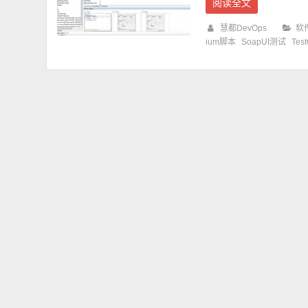
阅读全文
慧都DevOps
软
ium脚本
SoapUI测试
Tes