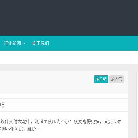
行业新闻
关于我们
按日期
按人气
技巧
领的软件交付大潮中，测试团队压力不小：既要跑得更快，又要应对
本化测试，维护 ...