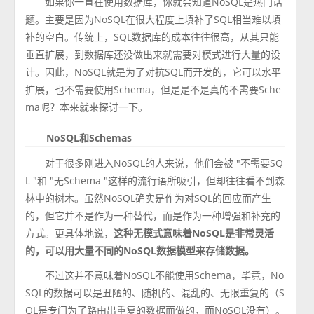
如果你一直在使用数据库，你就会知道NoSQL是热门话
题。主要是因为NoSQL在很大程度上填补了SQL相当难以填
补的空白。传统上，SQL数据库的成本往往很高，从其只能
垂直扩展，到数据库还没做出来就需要对模式进行大量的设
计。因此，NoSQL就是为了对抗SQL而开发的，它可以水平
扩展，也不需要使用Schema，但是是不是真的不需要Sche
ma呢？本来就来探讨一下。
NoSQL和Schemas
对于很多刚进入NoSQL的人来说，他们会被 "不需要SQ
L "和 "无Schema "这样的流行语所吸引，但却往往看不到森
林中的树木。虽然NoSQL确实是作为对SQL的回应而产生
的，但它并不是作为一种替代，而是作为一种增强和补充的
方式。更具体地说，
这种无模式意味着NoSQL是非常灵活
的，可以用大量不同的NoSQL数据模型来存储数据。
不过这并不意味着NoSQL不能使用Schema，毕竟，No
SQL的数据可以是丑陋的、随机的、混乱的、无限重复的（S
QL是专门为了路由出重复的数据而做的，而NoSQL没有）。