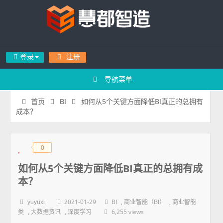
登录
注册
导航菜单
如何从5个关键方面降低BI真正的总拥有
首页
BI
成本？
0
◆
◆
如何从5个关键方面降低BI真正的总拥有成
本？
2021-01-29
,
,
yuyuxi
BI
商业智能（BI）
商业智能
,
,
6,255 views
类
大数据资讯
深度学习