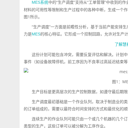
中的“生产调度”支持从“工单管理”中收到
MES系统
材料的可用性等限制和生产过程中的各种中断，生成一个作业
图1所示。
“生产调度”一方面是前瞻性分析，基于当前产能安排
力是
的核心特征。它形成一个控制回路，允许对生产
MES
了解慧
这份计划可能包含冲突，需要反复评估和解决。计划中
事件（如设备故障停机，前工序因为不良率过高延迟结束等
图1：M
生产目标是更高层次的生产控制数据，如遵守最后期限
生产调度最初基础是一个作业队列，取决于制造业的类
的订单组成的，需要以最符合时间安排的方式和最优化的顺
连续生产的作业队列可能只由一个或几个机器的几个订
类型的生产，这些订单可以被分解为工序作业。