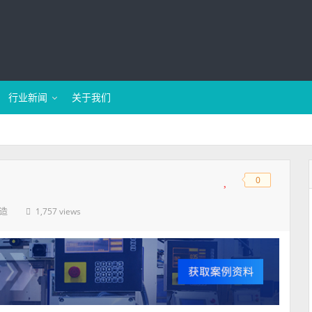
行业新闻
关于我们
用
0
◆
◆
1,757 views
造