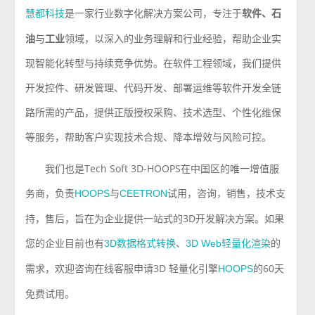
是⼀家⾏业数字化解决⽅案公司，专注于
软件、⽯
慧都科技
油
与
⼯业
领域，以深⼊的业务理解和⾏业经验，帮助企业实
现智能化转型与持续竞争优势。在软件工程领域，我们提供
开发控件、研发管理、代码开发、部署运维等软件开发全链
路所需的产品，提供正版授权采购、技术选型、个性化维保
等服务，帮助客户实现技术合规、降本增效与风险可控。
我们也是
Tech Soft 3D-HOOPS
在中国区的唯一增值服
务商，负责
与
试用，咨询，销售，技术支
HOOPS
CEETRON
持，售后，旨在为企业提供一站式的
3D
开发解决方案。如果
您的企业目前也有
、
的
3D
数据格式转换
3D Web
轻量化
渲染
需求，欢迎咨询在线客服申请
3D
轻量化引擎
的
60
天
HOOPS
免费试用。