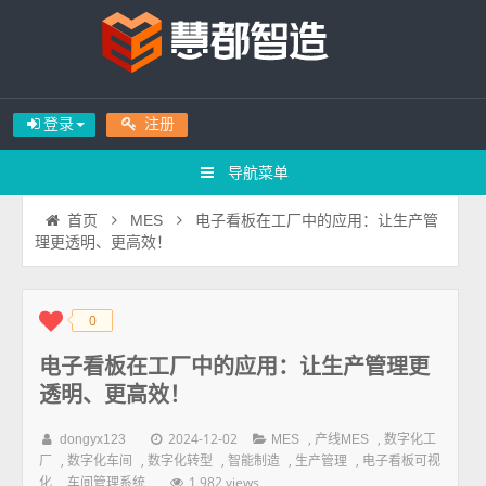
登录
注册
导航菜单
电子看板在工厂中的应用：让生产管
首页
MES
理更透明、更高效！
0
◆
◆
电子看板在工厂中的应用：让生产管理更
透明、更高效！
2024-12-02
,
,
dongyx123
MES
产线MES
数字化工
,
,
,
,
,
厂
数字化车间
数字化转型
智能制造
生产管理
电子看板可视
,
1,982 views
化
车间管理系统