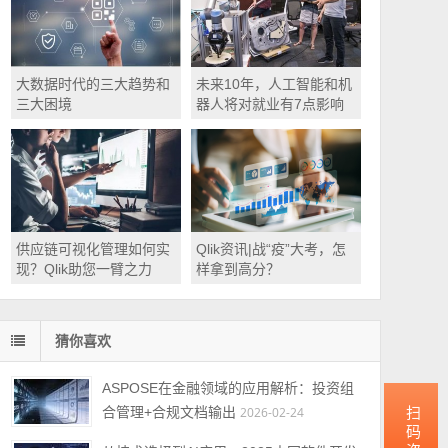
大数据时代的三大趋势和
未来10年，人工智能和机
三大困境
器人将对就业有7点影响
供应链可视化管理如何实
Qlik资讯|战“疫”大考，怎
现？Qlik助您一臂之力
样拿到高分？
猜你喜欢
ASPOSE在金融领域的应用解析：投资组
合管理+合规文档输出
2026-02-24
扫码咨询