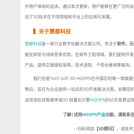
升用户体验的追求。通过本次更新，用户能够在更广泛的设
动了3D技术在不同领域和平台上的应用与发展。
▍
关于慧都科技
是⼀家⾏业数字化解决⽅案公司，专注于
软件、⽯
慧都科技
能化转型与持续竞争优势。在软件工程领域，我们提供开发
产品，提供正版授权采购、技术选型、个性化维保等服务，
我们也是
Tech Soft 3D-HOOPS
在中国区的唯一增值服
售后，旨在为企业提供一站式的
3D
开发解决方案。如果您
迎咨询在线客服申请
3D
轻量化引擎
的
60
天免费试
HOOPS
了解|试用
功能，请
HOOPS产品
联系
↓↓
扫码添加
【
3D
顾问】
，进技术