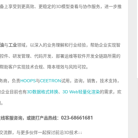
备上享受到更高效、更稳定的3D模型查看与协作服务，进一步推
油
与
⼯业
领域，以深⼊的业务理解和⾏业经验，帮助企业实现智
控件、研发管理、代码开发、部署运维等软件开发全链路所需的
帮助客户实现技术合规、降本增效与风险可控。
务商，负责
与
试用，咨询，销售，技术支持，
HOOPS
CEETRON
的企业目前也有
、
的需求，欢
3D
数据格式转换
3D Web
轻量化
渲染
用。
023-68661681
咨询
，或拨打产品热线：
在线客服
交流群，与更多伙伴一起探讨前沿
3D
技术
↓↓