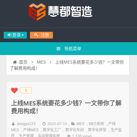
登录
注册
导航菜单
上线MES系统要花多少钱？一文带你
首页
MES
了解费用构成！
0
◆
◆
上线MES系统要花多少钱？一文带你了解
费用构成！
2025-07-10
,
,
dongyx123
MES
MES系统
产线
,
,
,
,
,
MES
产线MES
数字化工厂
数字化车间
数字化转型
生产监
,
,
1,336 views
控
生产管理
车间管理系统