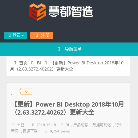
登录
注册
导航菜单
【更新】Power BI Desktop 2018年10
首页
BI
月（2.63.3272.40262）更新大全
0
◆
◆
【更新】Power BI Desktop 2018年10月
（2.63.3272.40262）更新大全
2018-10-18
,
,
,
土豆
BI
产品动态
数据可视化
行业
,
9,794 views
新闻
资源下载