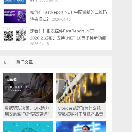
够了
2026-04-16
如何在FastReport.NET 中配置新的二维码
渲染模式？
2026-04-16
速看！！报表控件FastReport .NET
2026.2 发布：支持 .NET 10等多种新功能
2026-04-15
热门文章
数据驱动决策，Qlik助力
Cloudera资讯|为什么托
瑞安航空“飞得更高更远”
管数据链对于降低产品责
任风险至关重要？