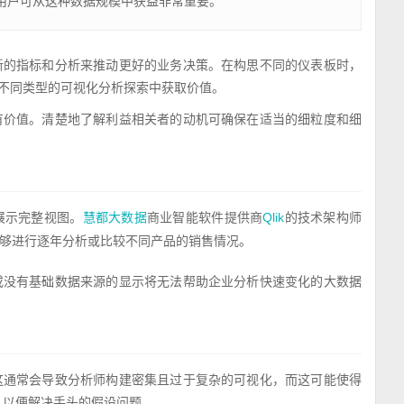
用户可从这种数据规模中获益非常重要。”
新的指标和分析来推动更好的业务决策。在构思不同的仪表板时，
从不同类型的可视化分析探索中获取价值。
有价值。清楚地了解利益相关者的动机可确保在适当的细粒度和细
展示完整视图。
商业智能软件提供商
的技术架构师
慧都大数据
Qlik
够进行逐年分析或比较不同产品的销售情况。
或没有基础数据来源的显示将无法帮助企业分析快速变化的大数据
这通常会导致分析师构建密集且过于复杂的可视化，而这可能使得
，以便解决手头的假设问题。