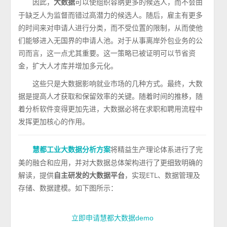
因此，
可以使组织容纳更多的候选人，而不会由
大数据
于缺乏人为监督而错过高潜力的候选人。随后，雇主有更多
的时间来对申请人进行分类，而不受位置的限制，从而使他
们能够进入无国界的申请人池。对于从事离岸外包业务的公
司而言，这一点尤其重要。这一策略已被证明可以节省资
金，扩大人才库并增加多元化。
这些只是大数据影响就业市场的几种方式。最终，大数
据是提高人才获取和保留效率的关键。随着时间的推移，随
着分析软件变得更加先进，大数据必将在求职和聘用流程中
发挥更加核心的作用。
将精益生产理论体系进行了完
慧都工业大数据分析方案
美的融合和应用，并对大数据总体架构进行了更细致明确的
解读，提供
自主研发的大数据平台
，实现ETL、数据管理及
存储、数据建模。如下图所示：
立即申请慧都大数据demo