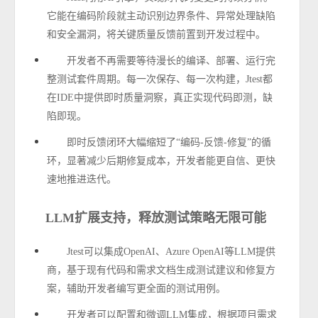
它能在编码阶段就主动识别边界条件、异常处理缺陷
和安全漏洞，将关键质量反馈前置到开发过程中。
开发者不再需要等待漫长的编译、部署、运行完
整测试套件周期。每一次保存、每一次构建，
Jtest
都
在
IDE
中提供即时质量洞察，真正实现代码即测，缺
陷即现。
即时反馈闭环大幅缩短了
“
编
码
-
反馈
-
修复
”
的循
环，显著减少后期修复成本，开发者能更自信、更快
速地推进迭代。
LLM
扩展支持，释放测试策略无限可能
Jtest
可以集成
OpenAI
、
Azure OpenAI
等
LLM
提供
商，基于现有代码和需求文档生成测试建议和修复方
案，辅助开发者编写更全面的测试用例。
开发者可以配置和微调
LLM
集成，根据项目需求