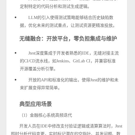
定制特定的代码分析和测试生成逻辑。
LLM
的引入使得测试策略能够结合历史缺陷数
据，优化未来的测试重点，让测试资源更精准投放。
无缝融合：开放平台，零负担集成与维护
Jtest
深度集成于开发者熟悉的
IDE
，无缝对接主流
的
CI/CD
流水线，如
Jenkins
、
GitLab CI
，并兼容标准
开源覆盖分析引擎。
开放的
API
和标准化的输出，使得
Jtest
的维护和未
来扩展变得异常简单。
典型应用场景
（
1
）金融核心系统高频迭代
开发人员在
IDE
中修改支付验证逻辑或清算算法时，
Jtest
即时分析代码变更，实时标记潜在的空指针、并发问题、数