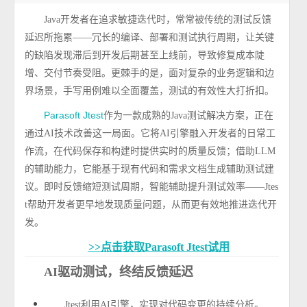
Java
开发者在追求敏捷迭代时，常常被传统的测试反馈
延迟所拖累
——
冗长的编译、部署和测试执行周期，让关键
的缺陷发现滞后到开发后期甚至上线前，导致修复成本陡
增、交付节奏受阻。更棘手的是，面对复杂的业务逻辑和边
界场景，手写用例难以全面覆盖，测试的有效性大打折扣。
Parasoft Jtest
作为一款成熟的
Java
测试解决方案，正在
通过
AI
技术改善这一局面。它将
AI
引擎融入开发者的日常工
作流，在代码保存和构建时提供实时的质量反馈；借助
LLM
的辅助能力，它能基于现有代码和需求文档生成辅助测试建
议。即时反馈缩短测试周期，智能辅助提升测试效率
——Jtes
t
帮助开发者更早地发现质量问题，从而更有效地推进迭代开
发。
>>点击获取Parasoft Jtest试用
AI
驱动测试，终结反馈延迟
Jtest
利用
AI
引擎，实现对代码变更的持续分析。