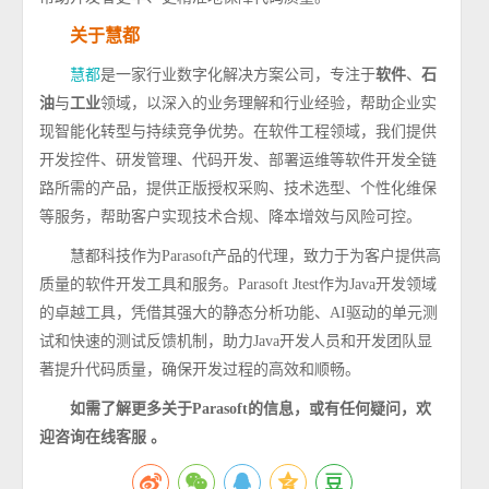
关于慧都
慧都
是一家行业数字化解决方案公司，专注于
软件
、
石
油
与
工业
领域，以深入的业务理解和行业经验，帮助企业实
现智能化转型与持续竞争优势。在软件工程领域，我们提供
开发控件、研发管理、代码开发、部署运维等软件开发全链
路所需的产品，提供正版授权采购、技术选型、个性化维保
等服务，帮助客户实现技术合规、降本增效与风险可控。
慧都科技作为
Parasoft
产品的代理，致力于为客户提供高
质量的软件开发工具和服务。
Parasoft Jtest
作为
Java
开发领域
的卓越工具，凭借其强大的静态分析功能、
AI
驱动的单元测
试和快速的测试反馈机制，助力
Java
开发人员和开发团队显
著提升代码质量，确保开发过程的高效和顺畅。
如需了解更多关于
Parasoft
的信息，或有任何疑问，欢
迎
咨询在线客服
。