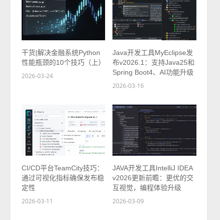
干货|解决金融系统Python
Java开发工具MyEclipse发
性能瓶颈的10个技巧（上）
布v2026.1：支持Java25和
Spring Boot4、AI功能升级
2026-03-24
2026-03-16
CI/CD平台TeamCity技巧：
JAVA开发工具IntelliJ IDEA
通过可视化指标确保发布稳
v2026更新前瞻：更优的交
定性
互视觉，编程体验升级
2026-03-11
2026-03-09