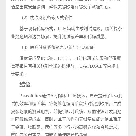
值溢出或安全漏洞，确保关键缺陷在提交前就被捕获。
（
2
）物联网设备嵌入式软件
基于现有代码结构，
LLM
辅助生成测试建议，覆盖复杂
业务逻辑和边界场景，提升测试覆盖率和代码质量。
（
3
）医疗健康系统紧急更新与合规验证
深度集成至
IDE
和
GitLab CI
，自动化测试结果和代码覆
盖率报告直接关联到需求追踪矩阵，支持
FDA/CE
等合规审
计要求。
结语
Parasoft Jtest
通过
AI
引擎和
LLM
技术，显著提升了
Java
测
试的效率和覆盖率。它能够在编码阶段实时识别缺陷，生成
复杂场景的测试用例，并提供即时反馈，从而缩短开发周期
并降低修复成本。同时，其开放性和无缝集成能力使其适用
于金融、物联网、医疗等多个行业的高频迭代和合规需求，
帮助开发者更早、更精准地保障代码质量。